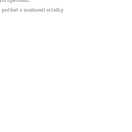
ání opevnění.
 počítat s možností střelby