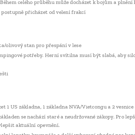
 Během celého průběhu může docházet k bojům a plnění 
postupně přicházet od velení frakcí
ta/olivový stan pro přespání v lese
campingové potřeby. Herní svítilna musí být slabá, aby s
ešti
et 1 US základna, 1 základna NVA/Vietcongu a 2 vesnice c
ákladen se nachází staré a neudržované zákopy. Pro lep
lepšit aktuální opevnění.