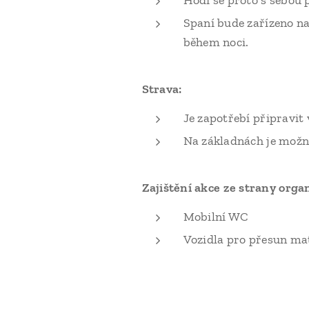
Hodí se proto s sebou 
Spaní bude zařízeno na
během noci.
Strava:
Je zapotřebí připravit 
Na základnách je možn
Zajištění akce ze strany orga
Mobilní WC
Vozidla pro přesun mat