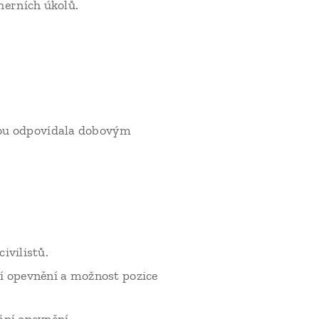
herních úkolů.
ilou odpovídala dobovým
ivilistů.
ší opevnění a možnost pozice