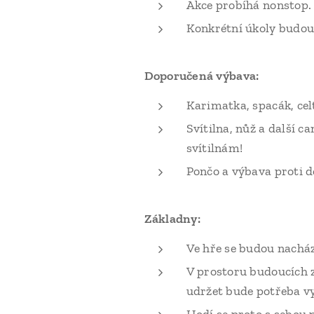
Akce probíhá nonstop.
Konkrétní úkoly budou 
Doporučená výbava:
Karimatka, spacák, cel
Svítilna, nůž a další 
svítilnám!
Pončo a výbava proti d
Základny:
Ve hře se budou nacház
V prostoru budoucích z
udržet bude potřeba vy